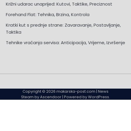
Križni udarac unaprijed: Kutovi, Taktike, Preciznost
Forehand Flat: Tehnika, Brzina, Kontrola
Kratki kut s prednje strane: Zavaravanje, Postavljanje,
Taktika
Tehnike vraćanja servisa: Anticipacija, Vrijeme, Izvršenje
About
About
Contact
Contact
Cookie
Cookie
Privacy
Privacy
Sitemap
Sitemap
Terms
Terms
Us
Us
Us
Us
Policy
Policy
Policy
Policy
and
and
Copyright © 2026
makarska-post.com
| News
Conditions
Conditions
Steam by
Ascendoor
| Powered by
WordPress
.