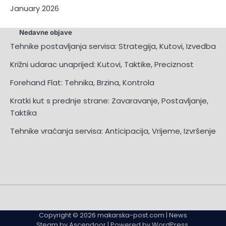
January 2026
Nedavne objave
Tehnike postavljanja servisa: Strategija, Kutovi, Izvedba
Križni udarac unaprijed: Kutovi, Taktike, Preciznost
Forehand Flat: Tehnika, Brzina, Kontrola
Kratki kut s prednje strane: Zavaravanje, Postavljanje,
Taktika
Tehnike vraćanja servisa: Anticipacija, Vrijeme, Izvršenje
About
About
Contact
Contact
Cookie
Cookie
Privacy
Privacy
Sitemap
Sitemap
Terms
Terms
Us
Us
Us
Us
Policy
Policy
Policy
Policy
and
and
Copyright © 2026
makarska-post.com
| News
Conditions
Conditions
Steam by
Ascendoor
| Powered by
WordPress
.