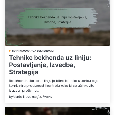
TEHNIKE UDARACA BEKHENDOM
Tehnike bekhenda uz liniju:
Postavljanje, Izvedba,
Strategija
Backhand udarac uz liniju je bitna tehnika u tenisu koja
kombinira preciznost i kontrolu kako bi se učinkovito
izazvali protivnici.…
by
Marta Novak
03/02/2026