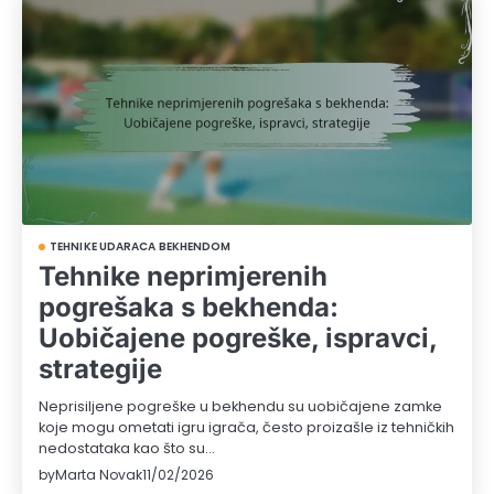
TEHNIKE UDARACA BEKHENDOM
Tehnike neprimjerenih
pogrešaka s bekhenda:
Uobičajene pogreške, ispravci,
strategije
Neprisiljene pogreške u bekhendu su uobičajene zamke
koje mogu ometati igru igrača, često proizašle iz tehničkih
nedostataka kao što su…
by
Marta Novak
11/02/2026