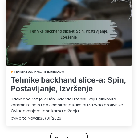
TEHNIKE UDARACA BEKHENDOM
Tehnike backhand slice-a: Spin,
Postavljanje, Izvršenje
Backhand rez je ključni udarac u tenisu koji učinkovito
kombinira spin i pozicioniranje kako bi izazvao protivnike.
Ovladavanjem tehnikama držanja,…
by
Marta Novak
30/01/2026