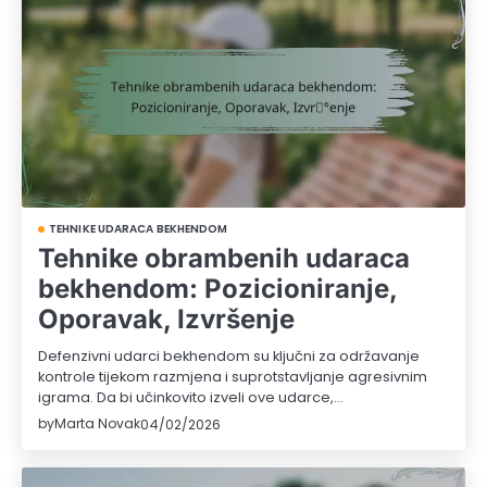
TEHNIKE UDARACA BEKHENDOM
Tehnike obrambenih udaraca
bekhendom: Pozicioniranje,
Oporavak, Izvršenje
Defenzivni udarci bekhendom su ključni za održavanje
kontrole tijekom razmjena i suprotstavljanje agresivnim
igrama. Da bi učinkovito izveli ove udarce,…
by
Marta Novak
04/02/2026