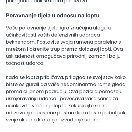
prilagodbe dok se lopta približava.
Poravnanje tijela u odnosu na loptu
Vaše poravnanje tijela igra značajnu ulogu u
učinkovitosti vaših defenzivnih udaraca
bekhendom. Postavite svoja ramena paralelno s
mrežom i okrenite trup prema dolaznoj lopti. Ova
usklađenost omogućava prirodniji zamah i bolju
točnost udarca.
Kada se lopta približava, prilagodite svoj stav kako
biste osigurali da vaše nedominantno rame gleda
prema ciljanom području. Ova pozicija pomaže u
usmjeravanju udarca i povećava vaše šanse za
učinkovito vraćanje lopte. Fokusirajte se na
održavanje opuštene posture kako biste poboljšali
svoje ukupno kretanje i izvođenje udarca.