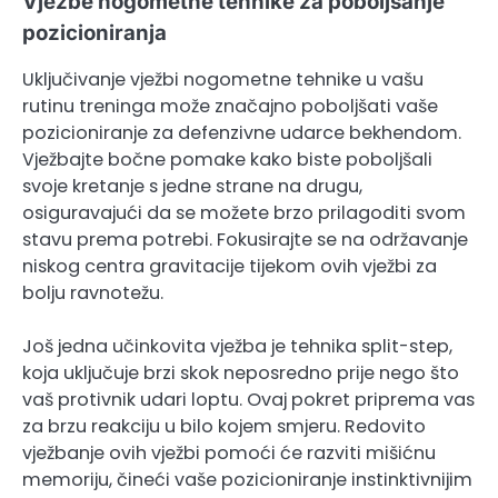
Vježbe nogometne tehnike za poboljšanje
pozicioniranja
Uključivanje vježbi nogometne tehnike u vašu
rutinu treninga može značajno poboljšati vaše
pozicioniranje za defenzivne udarce bekhendom.
Vježbajte bočne pomake kako biste poboljšali
svoje kretanje s jedne strane na drugu,
osiguravajući da se možete brzo prilagoditi svom
stavu prema potrebi. Fokusirajte se na održavanje
niskog centra gravitacije tijekom ovih vježbi za
bolju ravnotežu.
Još jedna učinkovita vježba je tehnika split-step,
koja uključuje brzi skok neposredno prije nego što
vaš protivnik udari loptu. Ovaj pokret priprema vas
za brzu reakciju u bilo kojem smjeru. Redovito
vježbanje ovih vježbi pomoći će razviti mišićnu
memoriju, čineći vaše pozicioniranje instinktivnijim