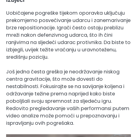
Uobičajene pogreške tijekom oporavka uključuju
prekomjerno posvećivanje udarcu i zanemarivanje
brze repositionacije. Igrači često ostaju preblizu
mreži nakon defenzivnog udarca, što ih čini
ranjivima na sljedeći udarac protivnika. Da biste to
izbjegli, uvijek težite vraćanju u uravnoteženu,
središnju poziciju.
Još jedna česta greška je neodržavanje niskog
centra gravitacije, što može dovesti do
nestabilnosti. Fokusirajte se na savijanje koljena i
održavanje težine prema naprijed kako biste
poboljšali svoju spremnost za sljedeću igru.
Redovito pregledavanje vaših performansi putem
video analize može pomoći u prepoznavanju i
ispravljanju ovih pogrešaka.