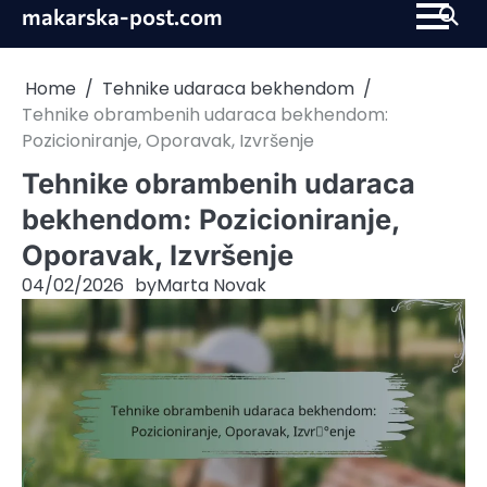
Skip
makarska-post.com
to
content
Home
Tehnike udaraca bekhendom
Tehnike obrambenih udaraca bekhendom:
Pozicioniranje, Oporavak, Izvršenje
Tehnike obrambenih udaraca
bekhendom: Pozicioniranje,
Oporavak, Izvršenje
04/02/2026
by
Marta Novak