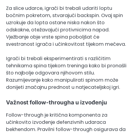
Za slice udarce, igrači bi trebali udariti loptu
bočnim pokretom, stvarajući backspin. Ovaj spin
uzrokuje da lopta ostane niska nakon što
odskakne, otežavajući protivnicima napad.
Vježbanje obje vrste spina poboljšat će
svestranost igrača i učinkovitost tijekom mečeva.
Igrači bi trebali eksperimentirati s različitim
tehnikama spina tijekom treninga kako bi pronašli
što najbolje odgovara njihovom stilu.
Razumijevanje kako manipulirati spinom može
donijeti značajnu prednost u natjecateljskoj igri.
Važnost follow-througha u izvođenju
Follow-through je kritična komponenta za
učinkovito izvođenje defenzivnih udaraca
bekhendom. Pravilni follow-through osigurava da