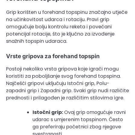
Grip korišten u forehand topspinu značajno utječe
na učinkovitost udarca i rotaciju. Pravi grip
omogućuje bolju kontrolu reketa i povećani
potencijal rotacije, što je ključno za izvođenje
snažnih topspin udaraca.
Vrste gripova za forehand topspin
Postoji nekoliko vrsta gripova koje igrači mogu
koristiti za poboljšanje svog forehand topspina.
Najčešći gripovi uključuju Istočni grip, Polu-
zapadni grip i Zapadni grip. Svaki grip nudi različite
prednosti i prilagođen je različitim stilovima igre.
Istočni grip:
Ovaj grip omogućuje ravni
udarac s umjerenim topspinom. Često
ga preferiraju početnici zbog njegove
svestranosti.