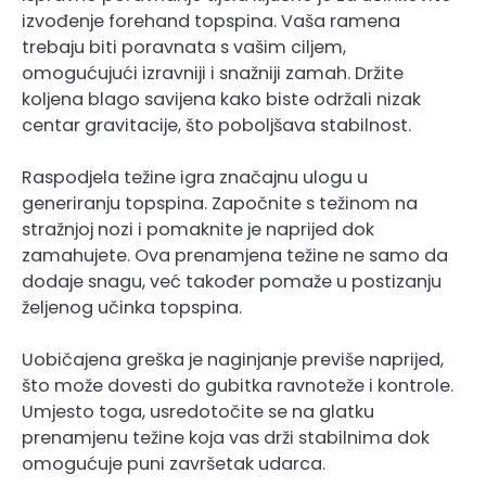
izvođenje forehand topspina. Vaša ramena
trebaju biti poravnata s vašim ciljem,
omogućujući izravniji i snažniji zamah. Držite
koljena blago savijena kako biste održali nizak
centar gravitacije, što poboljšava stabilnost.
Raspodjela težine igra značajnu ulogu u
generiranju topspina. Započnite s težinom na
stražnjoj nozi i pomaknite je naprijed dok
zamahujete. Ova prenamjena težine ne samo da
dodaje snagu, već također pomaže u postizanju
željenog učinka topspina.
Uobičajena greška je naginjanje previše naprijed,
što može dovesti do gubitka ravnoteže i kontrole.
Umjesto toga, usredotočite se na glatku
prenamjenu težine koja vas drži stabilnima dok
omogućuje puni završetak udarca.