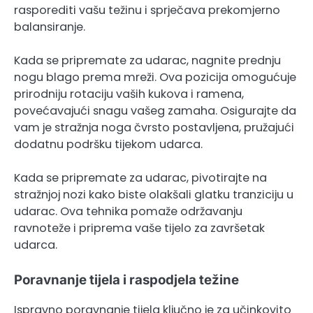
rasporediti vašu težinu i sprječava prekomjerno
balansiranje.
Kada se pripremate za udarac, nagnite prednju
nogu blago prema mreži. Ova pozicija omogućuje
prirodniju rotaciju vaših kukova i ramena,
povećavajući snagu vašeg zamaha. Osigurajte da
vam je stražnja noga čvrsto postavljena, pružajući
dodatnu podršku tijekom udarca.
Kada se pripremate za udarac, pivotirajte na
stražnjoj nozi kako biste olakšali glatku tranziciju u
udarac. Ova tehnika pomaže održavanju
ravnoteže i priprema vaše tijelo za završetak
udarca.
Poravnanje tijela i raspodjela težine
Ispravno poravnanje tijela ključno je za učinkovito