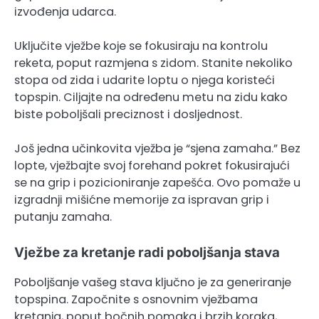
izvođenja udarca.
Uključite vježbe koje se fokusiraju na kontrolu
reketa, poput razmjena s zidom. Stanite nekoliko
stopa od zida i udarite loptu o njega koristeći
topspin. Ciljajte na određenu metu na zidu kako
biste poboljšali preciznost i dosljednost.
Još jedna učinkovita vježba je “sjena zamaha.” Bez
lopte, vježbajte svoj forehand pokret fokusirajući
se na grip i pozicioniranje zapešća. Ovo pomaže u
izgradnji mišićne memorije za ispravan grip i
putanju zamaha.
Vježbe za kretanje radi poboljšanja stava
Poboljšanje vašeg stava ključno je za generiranje
topspina. Započnite s osnovnim vježbama
kretanja, poput bočnih pomaka i brzih koraka,