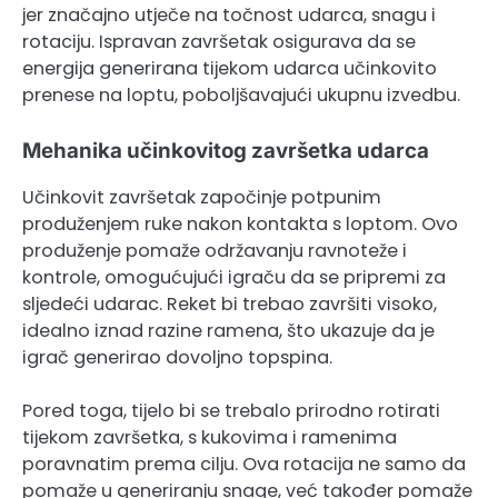
jer značajno utječe na točnost udarca, snagu i
rotaciju. Ispravan završetak osigurava da se
energija generirana tijekom udarca učinkovito
prenese na loptu, poboljšavajući ukupnu izvedbu.
Mehanika učinkovitog završetka udarca
Učinkovit završetak započinje potpunim
produženjem ruke nakon kontakta s loptom. Ovo
produženje pomaže održavanju ravnoteže i
kontrole, omogućujući igraču da se pripremi za
sljedeći udarac. Reket bi trebao završiti visoko,
idealno iznad razine ramena, što ukazuje da je
igrač generirao dovoljno topspina.
Pored toga, tijelo bi se trebalo prirodno rotirati
tijekom završetka, s kukovima i ramenima
poravnatim prema cilju. Ova rotacija ne samo da
pomaže u generiranju snage, već također pomaže