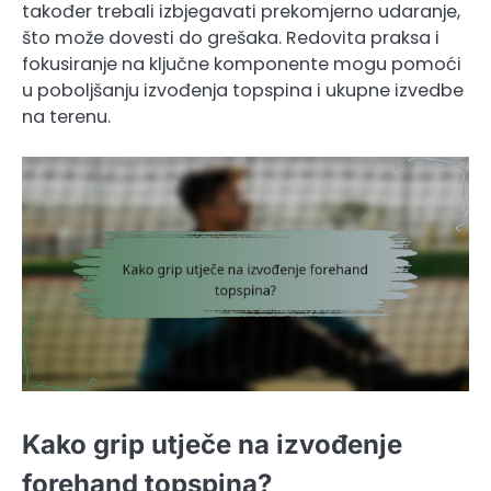
također trebali izbjegavati prekomjerno udaranje,
što može dovesti do grešaka. Redovita praksa i
fokusiranje na ključne komponente mogu pomoći
u poboljšanju izvođenja topspina i ukupne izvedbe
na terenu.
Kako grip utječe na izvođenje
forehand topspina?