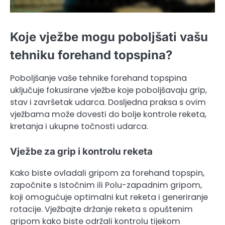
Koje vježbe mogu poboljšati vašu
tehniku forehand topspina?
Poboljšanje vaše tehnike forehand topspina
uključuje fokusirane vježbe koje poboljšavaju grip,
stav i završetak udarca. Dosljedna praksa s ovim
vježbama može dovesti do bolje kontrole reketa,
kretanja i ukupne točnosti udarca.
Vježbe za grip i kontrolu reketa
Kako biste ovladali gripom za forehand topspin,
započnite s Istočnim ili Polu-zapadnim gripom,
koji omogućuje optimalni kut reketa i generiranje
rotacije. Vježbajte držanje reketa s opuštenim
gripom kako biste održali kontrolu tijekom