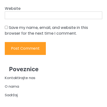
Website
Save my name, email, and website in this
browser for the next time I comment.
Poveznice
Kontaktirajte nas
O nama
Sadržaj