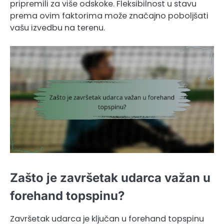
pripremili za više odskoke. Fleksibilnost u stavu
prema ovim faktorima može značajno poboljšati
vašu izvedbu na terenu.
Zašto je završetak udarca važan u
forehand topspinu?
Završetak udarca je ključan u forehand topspinu