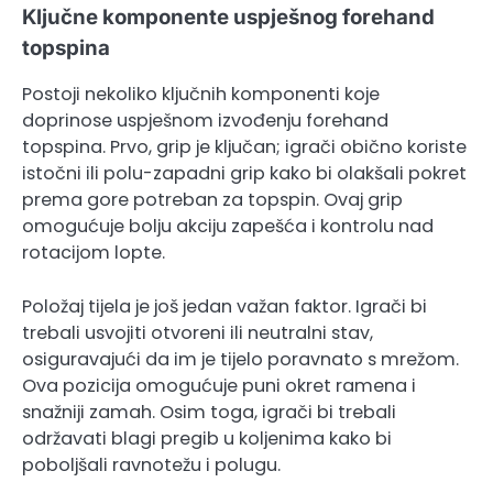
Ključne komponente uspješnog forehand
topspina
Postoji nekoliko ključnih komponenti koje
doprinose uspješnom izvođenju forehand
topspina. Prvo, grip je ključan; igrači obično koriste
istočni ili polu-zapadni grip kako bi olakšali pokret
prema gore potreban za topspin. Ovaj grip
omogućuje bolju akciju zapešća i kontrolu nad
rotacijom lopte.
Položaj tijela je još jedan važan faktor. Igrači bi
trebali usvojiti otvoreni ili neutralni stav,
osiguravajući da im je tijelo poravnato s mrežom.
Ova pozicija omogućuje puni okret ramena i
snažniji zamah. Osim toga, igrači bi trebali
održavati blagi pregib u koljenima kako bi
poboljšali ravnotežu i polugu.