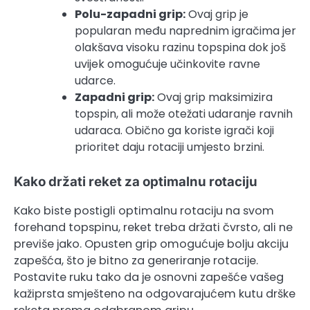
Polu-zapadni grip:
Ovaj grip je
popularan među naprednim igračima jer
olakšava visoku razinu topspina dok još
uvijek omogućuje učinkovite ravne
udarce.
Zapadni grip:
Ovaj grip maksimizira
topspin, ali može otežati udaranje ravnih
udaraca. Obično ga koriste igrači koji
prioritet daju rotaciji umjesto brzini.
Kako držati reket za optimalnu rotaciju
Kako biste postigli optimalnu rotaciju na svom
forehand topspinu, reket treba držati čvrsto, ali ne
previše jako. Opusten grip omogućuje bolju akciju
zapešća, što je bitno za generiranje rotacije.
Postavite ruku tako da je osnovni zapešće vašeg
kažiprsta smješteno na odgovarajućem kutu drške