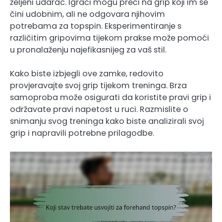
željeni udarac. Igrači mogu preći na grip koji im se
čini udobnim, ali ne odgovara njihovim
potrebama za topspin. Eksperimentiranje s
različitim gripovima tijekom prakse može pomoći
u pronalaženju najefikasnijeg za vaš stil.
Kako biste izbjegli ove zamke, redovito
provjeravajte svoj grip tijekom treninga. Brza
samoproba može osigurati da koristite pravi grip i
održavate pravi napetost u ruci. Razmislite o
snimanju svog treninga kako biste analizirali svoj
grip i napravili potrebne prilagodbe.